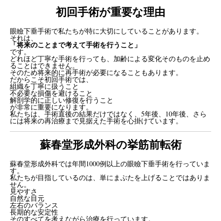
初回手術が重要な理由
眼瞼下垂手術で私たちが特に大切にしていることがあります。
それは、
「将来のことまで考えて手術を行うこと」
です。
どれほど丁寧な手術を行っても、加齢による変化そのものを止め
ることはできません。
そのため将来的に再手術が必要になることもあります。
だからこそ初回手術では、
組織を丁寧に扱うこと
不必要な損傷を避けること
解剖学的に正しい修復を行うこと
が非常に重要になります。
私たちは、手術直後の結果だけではなく、5年後、10年後、さら
には将来の再治療まで見据えた手術を心掛けています。
蘇春堂形成外科の挙筋前転術
蘇春堂形成外科では年間1000例以上の眼瞼下垂手術を行っていま
す。
私たちが目指しているのは、単にまぶたを上げることではありま
せん。
見やすさ
自然な目元
左右のバランス
長期的な安定性
そのすべてを考えながら治療を行っています。