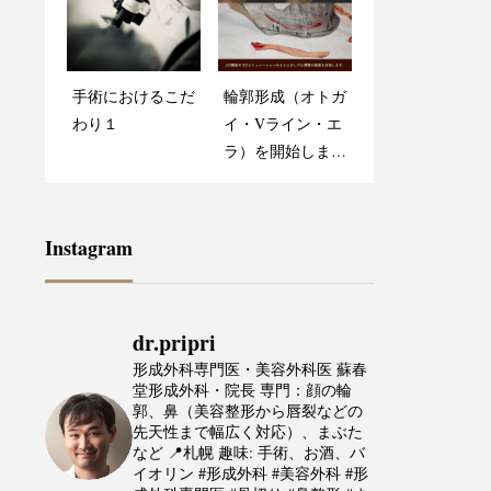
輪郭形成（オトガ
唇裂の唇のボリュ
手術におけるこだ
イ・Vライン・エ
輪郭形成（オトガ
ーム感をよりよく
わり１
ラ）を開始しまし
イ・Vライン・エ
見せるために。
た｜顎の骨切りに
ラ）を開始しまし
よるフェイスライ
た｜顎の骨切りに
ン形成
よるフェイスライ
ン形成
Instagram
dr.pripri
形成外科専門医・美容外科医
蘇春
堂形成外科・院長
専門：顔の輪
郭、鼻（美容整形から唇裂などの
先天性まで幅広く対応）、まぶた
など
📍札幌
趣味: 手術、お酒、バ
イオリン
#形成外科 #美容外科 #形