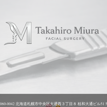
060-0042 北海道札幌市中央区大通西３丁目８ 桂和大通ビル51 