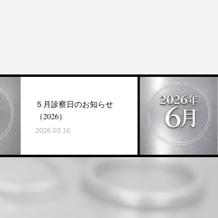
月診察日のお知らせ
６月診察
026）
（2026）
6.03.16
2026.06.0