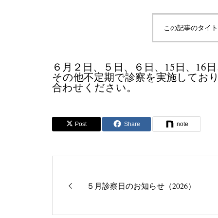
この記事のタイト
６月２日、５日、６日、15日、16日、
その他不定期で診察を実施してお
合わせください。
Post
Share
note
５月診察日のお知らせ（2026）