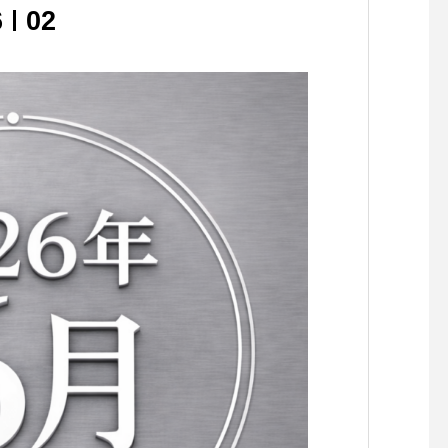
6
02
唇顎口蓋裂に伴う顎変
手術におけるこだわり１
特徴