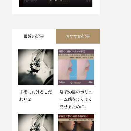
最近の記事
おすすめ記事
手術におけるこだ
手術におけるこだ
唇裂の唇のボリュ
手術におけるこだ
わり２
わり２
ーム感をよりよく
わり１
見せるために。