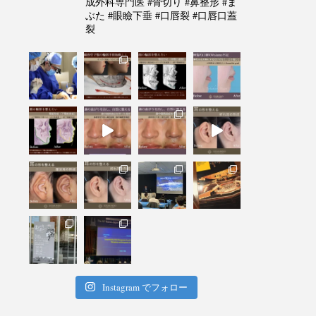
成外科専門医 #骨切り #鼻整形 #ま
ぶた #眼瞼下垂 #口唇裂 #口唇口蓋
裂
Instagram でフォロー